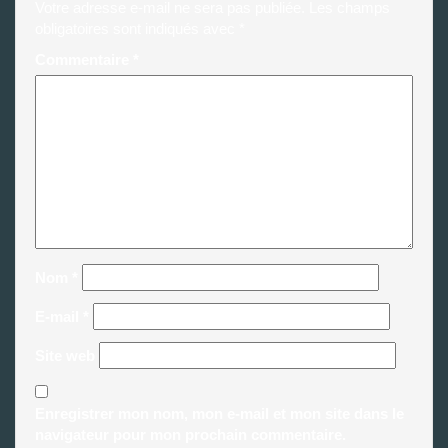
Votre adresse e-mail ne sera pas publiée.
Les champs
obligatoires sont indiqués avec
*
Commentaire
*
Nom
*
E-mail
*
Site web
Enregistrer mon nom, mon e-mail et mon site dans le
navigateur pour mon prochain commentaire.