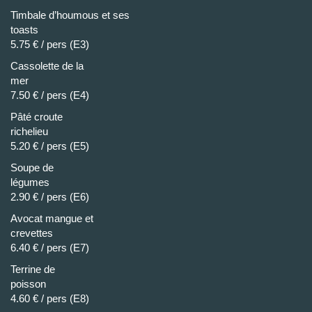
Timbale d’houmous et ses
toasts
5.75 € / pers (E3)
Cassolette de la
me
7.50 € / pers (E4)
Pâté croute
richeli
5.20 € / pers (E5)
Soupe de
légum
2.90 € / pers (E6)
Avocat mangue et
crevette
6.40 € / pers (E7)
Terrine de
poiss
4.60 € / pers (E8)