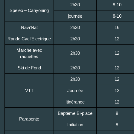
2h30
8-10
Spéléo – Canyoning
journée
8-10
Navi’Nat
2h30
16
Rando Cycl’Electrique
2h30
12
Marche avec
2h30
12
raquettes
Ski de Fond
2h30
12
2h30
12
VTT
Journée
12
Itinérance
12
Baptême Bi-place
8
Parapente
Initiation
8