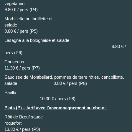
végétarie
9.80 € / pers (P4)
Morbiflette ou tartiflette et
salade
9.80 € / pers (P5)
Lasagne à la bolognaise et salade
9.80 € /
pers (P6)
Cousc
11.30 € / pers (P7)
Saucisse de Montbéliard, pommes de terre rôties, cancoillotte,
salade 9.80 € / pers (P8)
Paëll
10.30 € / pers (P8)
Plats (P) – tarif avec l’accompagnement au choix :
Rôti de Bœuf sauce
roquefor
13.80 € / pers (P9)