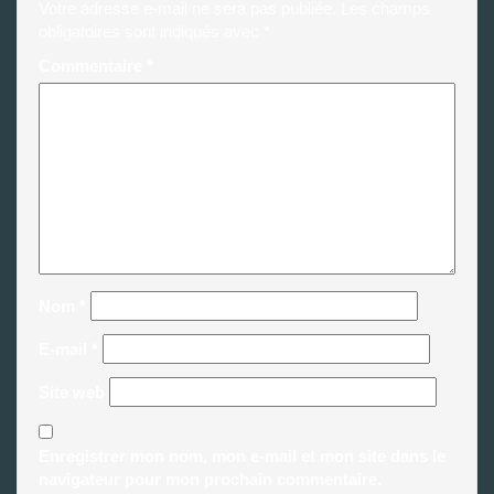
Votre adresse e-mail ne sera pas publiée.
Les champs
obligatoires sont indiqués avec
*
Commentaire
*
Nom
*
E-mail
*
Site web
Enregistrer mon nom, mon e-mail et mon site dans le
navigateur pour mon prochain commentaire.