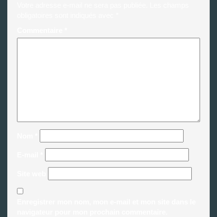
Votre adresse e-mail ne sera pas publiée.
Les champs
obligatoires sont indiqués avec
*
Commentaire
*
Nom
*
E-mail
*
Site web
Enregistrer mon nom, mon e-mail et mon site dans le
navigateur pour mon prochain commentaire.