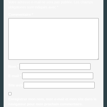
Votre adresse e-mail ne sera pas publiée.
Les champs
obligatoires sont indiqués avec
*
Commentaire
*
Nom
*
E-mail
*
Site web
Enregistrer mon nom, mon e-mail et mon site dans le
navigateur pour mon prochain commentaire.