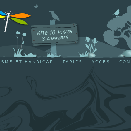
ISME ET HANDICAP
TARIFS
ACCES
CON