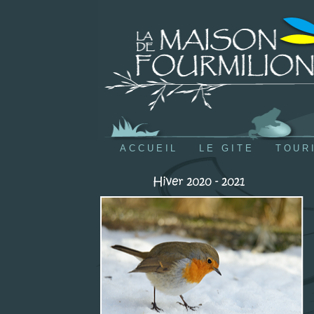
ACCUEIL
LE GITE
TOUR